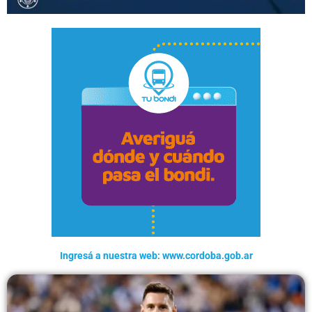
Ingresá a nuestra web: www.cordoba.gob.ar