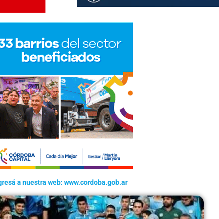
gresá a nuestra web: www.cordoba.gob.ar