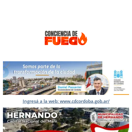
Ingresá a la web: www.cdcordoba.gob.ar/