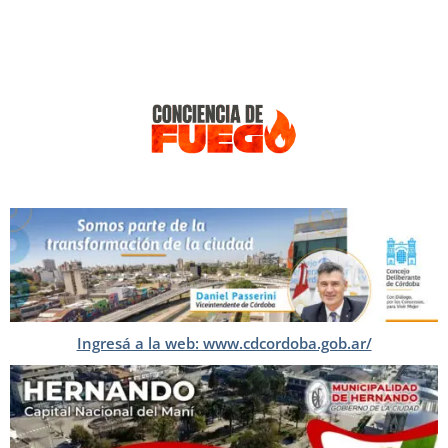
Ingresá a la web: www.cdcordoba.gob.ar/