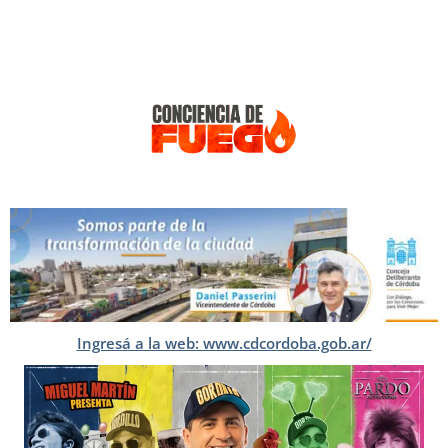
Ingresá a la web: www.cdcordoba.gob.ar/