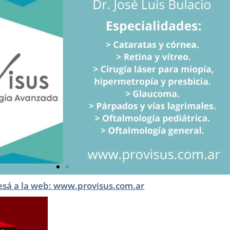
esá a la web: www.provisus.com.ar