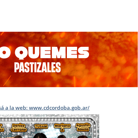
sá a la web: www.cdcordoba.gob.ar/