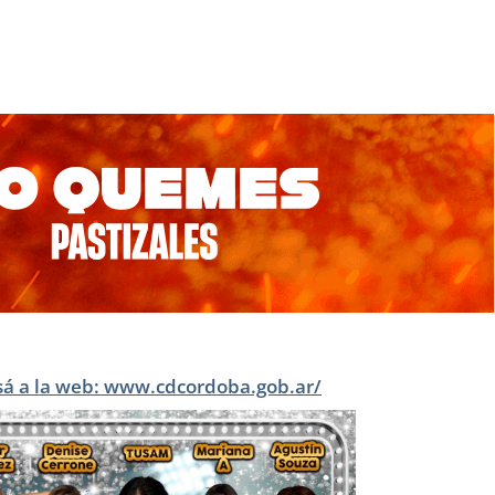
sá a la web: www.cdcordoba.gob.ar/