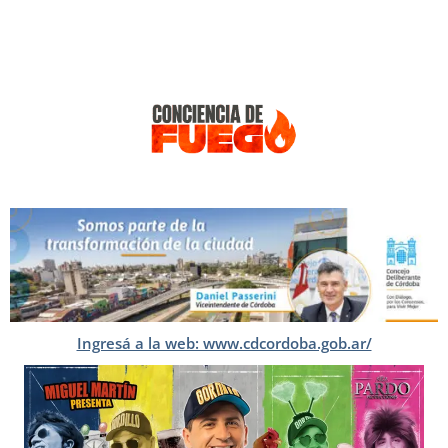
Ingresá a la web: www.cdcordoba.gob.ar/