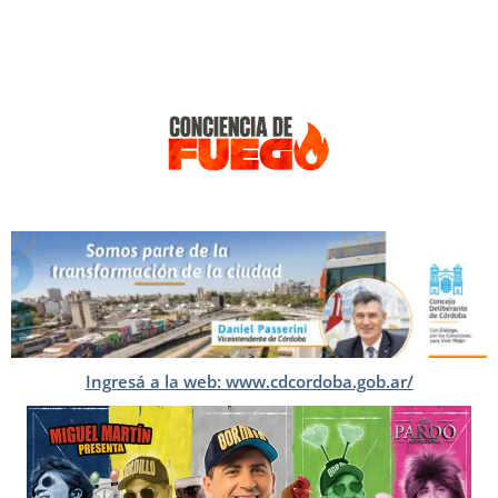
Ingresá a la web: www.cdcordoba.gob.ar/