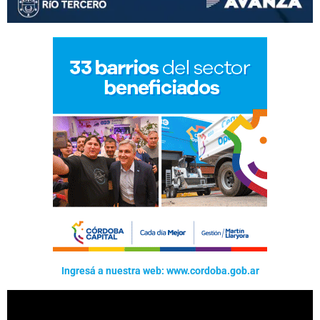
Ingresá a nuestra web: www.cordoba.gob.ar