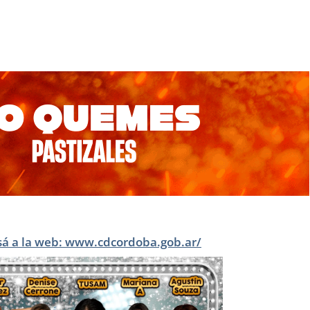
sá a la web: www.cdcordoba.gob.ar/