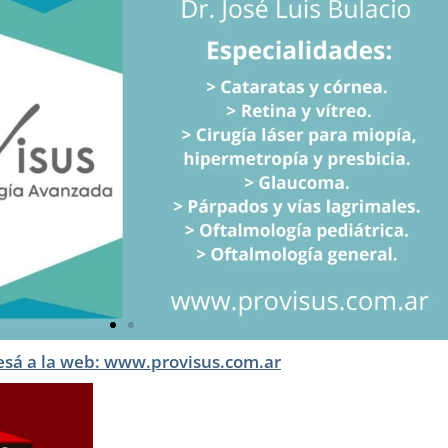
esá a la web: www.provisus.com.ar