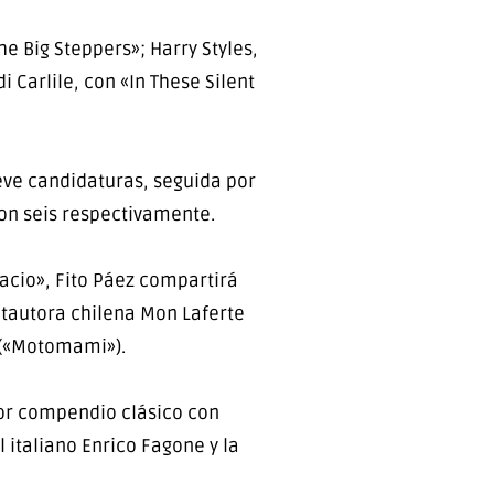
e Big Steppers»; Harry Styles,
 Carlile, con «In These Silent
ueve candidaturas, seguida por
 con seis respectivamente.
pacio», Fito Páez compartirá
ntautora chilena Mon Laferte
a («Motomami»).
jor compendio clásico con
 italiano Enrico Fagone y la