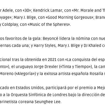
 Adele, con «30»; Kendrick Lamar, con «Mr. Morale and Th
oyage»; Mary J. Blige, con «Good Morning Gorgeous»; Brandi
y Coldplay, con «Music of the Spheres».
 los favoritos de la gala: Beyoncé lidera la nómina con n
ternas cada una; y Harry Styles, Mary J. Blige y DJ Khaled
cional tras la obtenida en 2021 con «La conquista del es
to»), el uruguayo Jorge Drexler («Tinta y Tiempo»), la ca
oreno («Alegoría») y la exitosa artista española Rosalí
dicado en Estados Unidos, participará por el premio a Me
 a la Orquesta Sinfónica de Londres bajo la dirección del
arinetista coreana Seunghee Lee.