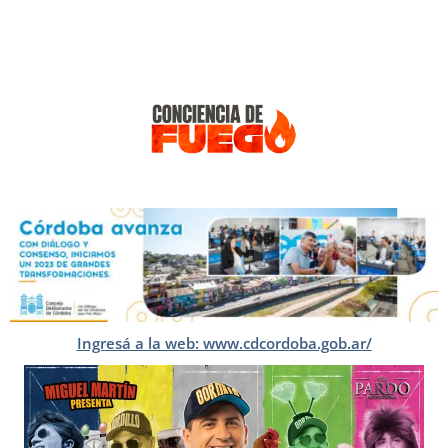
Ingresá a la web: www.cdcordoba.gob.ar/