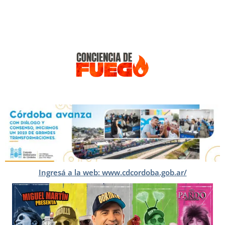
Ingresá a la web: www.cdcordoba.gob.ar/