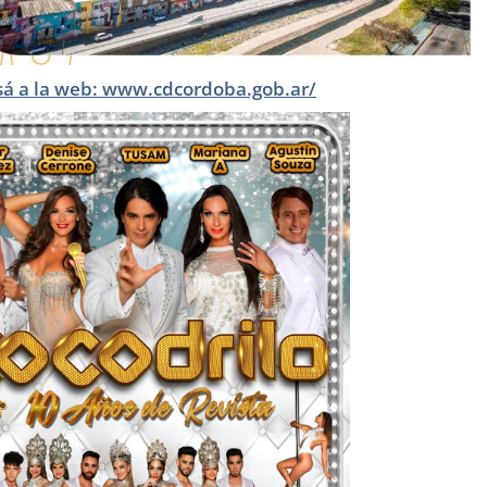
sá a la web: www.cdcordoba.gob.ar/