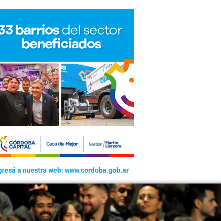
gresá a nuestra web: www.cordoba.gob.ar