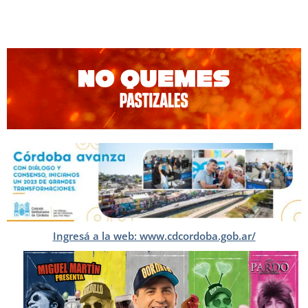
Ingresá a la web: www.cdcordoba.gob.ar/