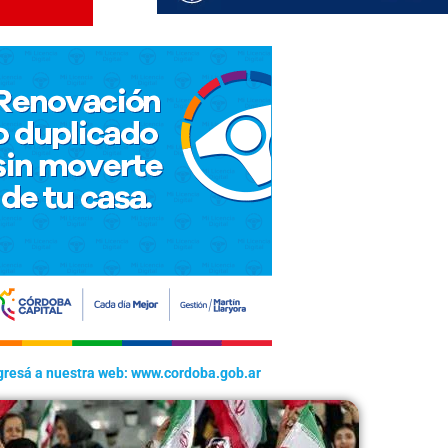
gresá a nuestra web: www.cordoba.gob.ar