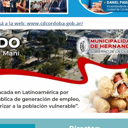
sá a la web: www.cdcordoba.gob.ar/