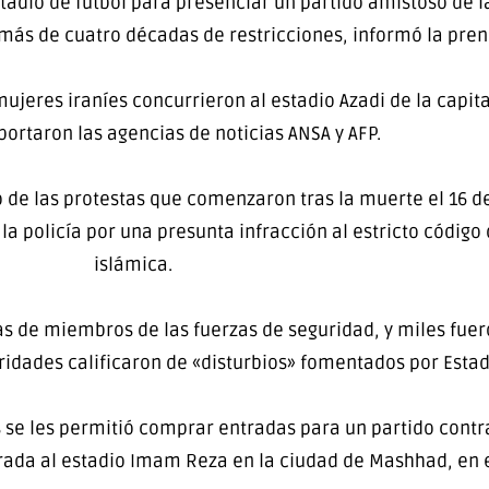
tadio de fútbol para presenciar un partido amistoso de l
 más de cuatro décadas de restricciones, informó la pren
jeres iraníes concurrieron al estadio Azadi de la capita
portaron las agencias de noticias ANSA y AFP.
o de las protestas que comenzaron tras la muerte el 16 
 la policía por una presunta infracción al estricto código
islámica.
s de miembros de las fuerzas de seguridad, y miles fue
ridades calificaron de «disturbios» fomentados por Estad
 se les permitió comprar entradas para un partido contra
trada al estadio Imam Reza en la ciudad de Mashhad, en e