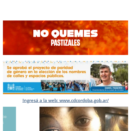
Ingresá a la web: www.cdcordoba.gob.ar/