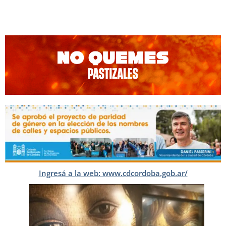
Ingresá a la web: www.cdcordoba.gob.ar/