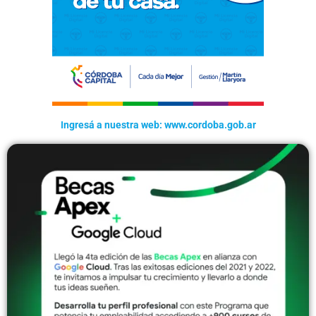
Ingresá a nuestra web: www.cordoba.gob.ar