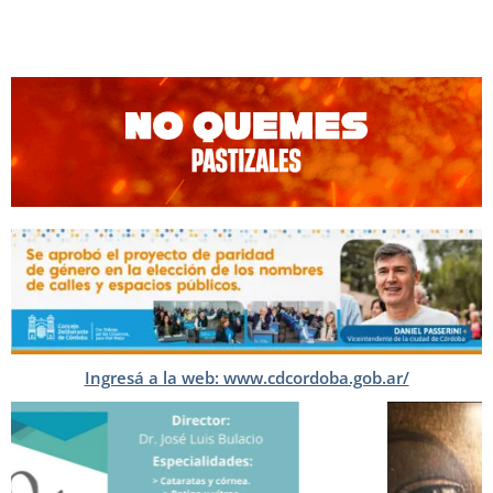
Ingresá a la web: www.cdcordoba.gob.ar/