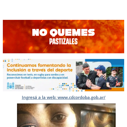
Ingresá a la web: www.cdcordoba.gob.ar/