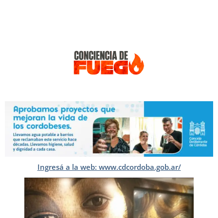
Ingresá a la web: www.cdcordoba.gob.ar/