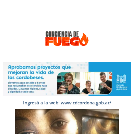
Ingresá a la web: www.cdcordoba.gob.ar/