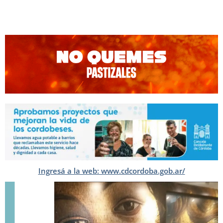
Ingresá a la web: www.cdcordoba.gob.ar/