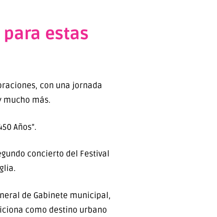
 para estas
ebraciones, con una jornada
 y mucho más.
450 Años”.
egundo concierto del Festival
lia.
eneral de Gabinete municipal,
osiciona como destino urbano