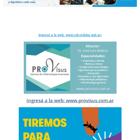
Ingresá a la web: www.cdcordoba.gob.ar/
Ingresá a la web: www.provisus.com.ar