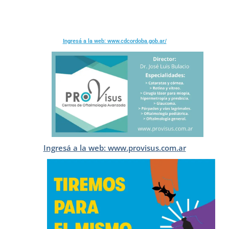
Ingresá a la web: www.cdcordoba.gob.ar/
Ingresá a la web: www.provisus.com.ar