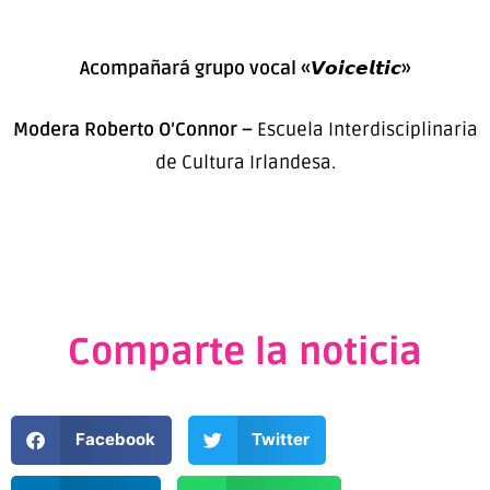
Acompañará grupo vocal «𝙑𝙤𝙞𝙘𝙚𝙡𝙩𝙞𝙘»
Modera Roberto O’Connor –
Escuela Interdisciplinaria
de Cultura Irlandesa.
Comparte la noticia
Facebook
Twitter