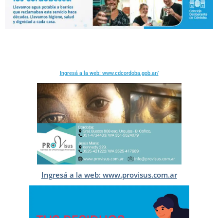
Ingresá a la web: www.cdcordoba.gob.ar/
Ingresá a la web: www.provisus.com.ar