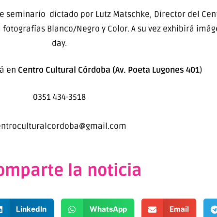
te seminario dictado por Lutz Matschke, Director del Cen
 fotografías Blanco/Negro y Color. A su vez exhibirá imág
day.
rá en
Centro Cultural Córdoba (Av. Poeta Lugones 401
)
0351 434-3518
entroculturalcordoba@gmail.com
omparte la noticia
LinkedIn
WhatsApp
Email