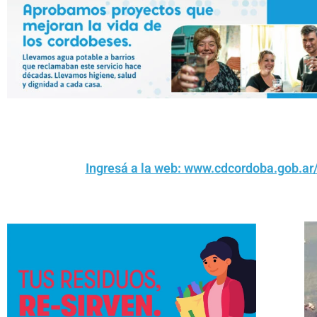
Ingresá a la web: www.cdcordoba.gob.ar