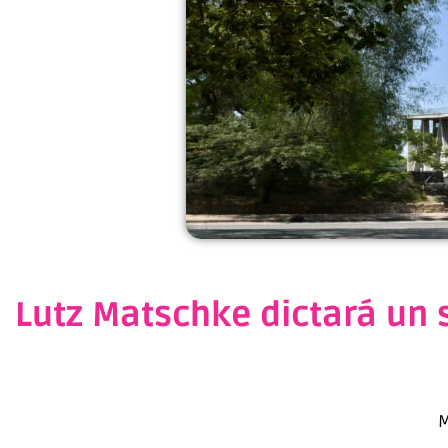
Lutz Matschke dictará un 
M