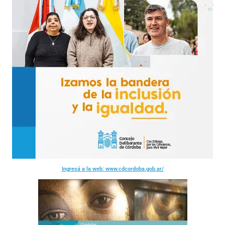
Ingresá a la web: www.cdcordoba.gob.ar/