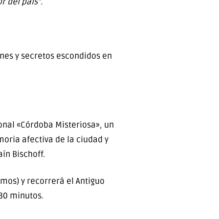
r del país”.
cones y secretos escondidos en
ional «Córdoba Misteriosa», un
oria afectiva de la ciudad y
ín Bischoff.
lmos) y recorrerá el Antiguo
 30 minutos.