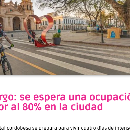
rgo: se espera una ocupaci
or al 80% en la ciudad
ital cordobesa se prepara para vivir cuatro días de intens