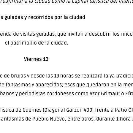
eafirmar a la ciudad como la capital turística del interio
as guiadas y recorridos por la ciudad
genda de visitas guiadas, que invitan a descubrir los rin
el patrimonio de la ciudad.
Viernes 13
 de brujas y desde las 19 horas se realizará la ya tradic
as de fantasmas y aparecidos; esos que quedaron en la mem
banos y periodistas cordobeses como Azor Grimaut o Efra
rística de Güemes (Diagonal Garzón 400, frente a Patio O
s fantasmas de Pueblo Nuevo, entre otros, durante 1 hora