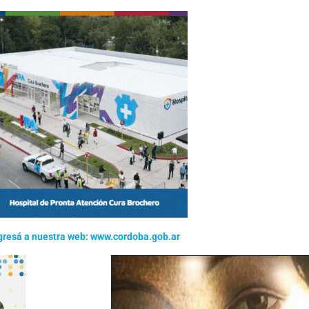
gresá a nuestra web: www.cordoba.gob.ar