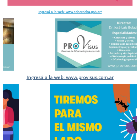
Ingresá a la web: www.cdcordoba.gob.ar/
Ingresá a la web: www.provisus.com.ar