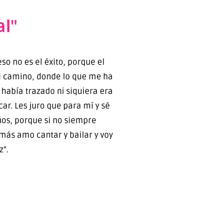
al"
eso no es el éxito, porque el
el camino, donde lo que me ha
 había trazado ni siquiera era
car. Les juro que para mí y sé
eños, porque si no siempre
más amo cantar y bailar y voy
z”.