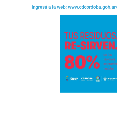
Ingresá a la web: www.cdcordoba.gob.ar