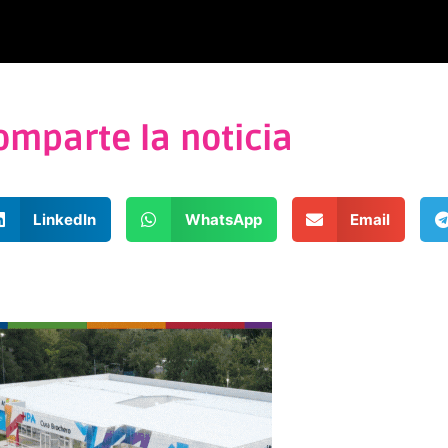
omparte la noticia
LinkedIn
WhatsApp
Email