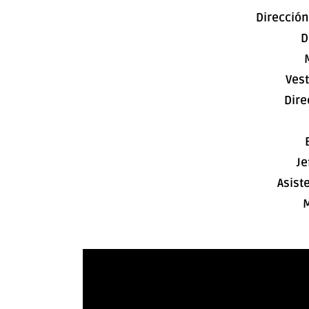
Dirección
D
Vest
Dire
Je
Asist
M