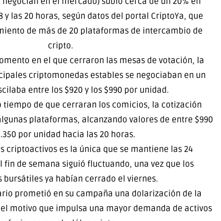
e negocian en el mercado) subió cerca de un 20% en
 y las 20 horas, según datos del portal CriptoYa, que
miento de más de 20 plataformas de intercambio de
cripto.
momento en el que cerraron las mesas de votación, la
ncipales criptomonedas estables se negociaban en un
cilaba entre los $920 y los $990 por unidad.
 tiempo de que cerraran los comicios, la cotización
algunas plataformas, alcanzando valores de entre $990
1.350 por unidad hacia las 20 horas.
os criptoactivos es la única que se mantiene las 24
el fin de semana siguió fluctuando, una vez que los
bursátiles ya habían cerrado el viernes.
ario prometió en su campaña una dolarización de la
 el motivo que impulsa una mayor demanda de activos