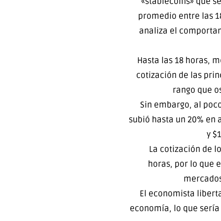
«stablecoins» que s
promedio entre las 18
analiza el comporta
Hasta las 18 horas, 
cotización de las pri
rango que os
Sin embargo, al poco
subió hasta un 20% en 
y $
La cotización de l
horas, por lo que 
mercados 
El economista libert
economía, lo que sería