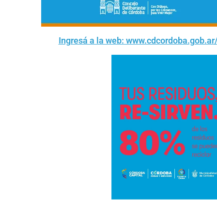
Ingresá a la web: www.cdcordoba.gob.ar