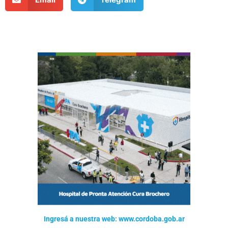
Ingresá a nuestra web: www.cordoba.gob.ar