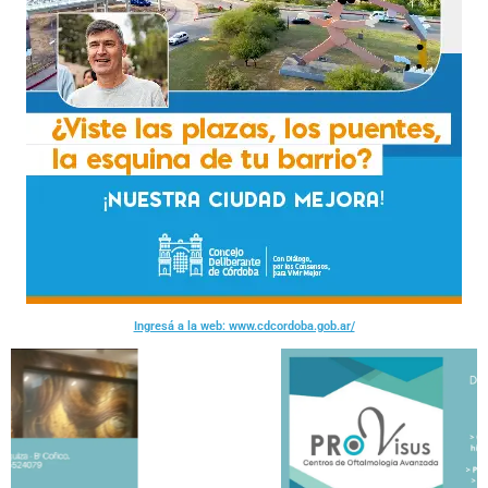
Ingresá a la web: www.cdcordoba.gob.ar/