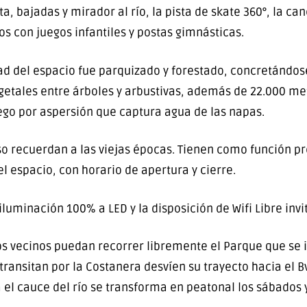
a, bajadas y mirador al río, la pista de skate 360°, la ca
os con juegos infantiles y postas gimnásticas.
lidad del espacio fue parquizado y forestado, concretánd
egetales entre árboles y arbustivas, además de 22.000 m
go por aspersión que captura agua de las napas.
so recuerdan a las viejas épocas. Tienen como función pres
el espacio, con horario de apertura y cierre.
luminación 100% a LED y la disposición de Wifi Libre inv
s vecinos puedan recorrer libremente el Parque que se in
ransitan por la Costanera desvíen su trayecto hacia el Bv
a el cauce del río se transforma en peatonal los sábados