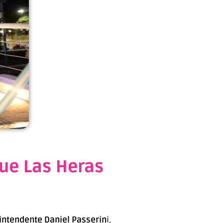
que Las Heras
ceintendente Daniel Passerin
i,