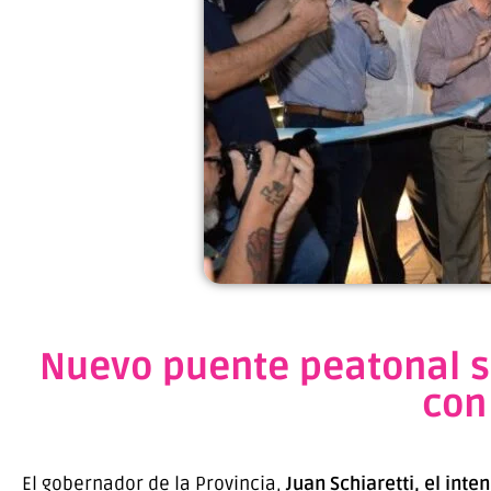
Nuevo puente peatonal s
con
El gobernador de la Provincia,
Juan Schiaretti, el int