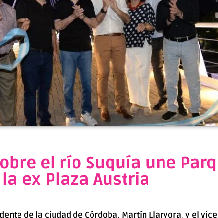
obre el río Suquía une Par
 la ex Plaza Austria
endente de la ciudad de Córdoba, Martín Llaryora, y el vi