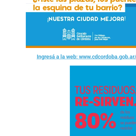
Ingresá a la web: www.cdcordoba.gob.ar