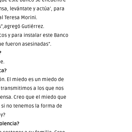
nsa, levántate y actúa’, para
al Teresa Morini.
”,agregó Gutiérrez.
cos y para instalar este Banco
ue fueron asesinadas”.
?
e.
ca?
ión. El miedo es un miedo de
 transmitimos a los que nos
pensa. Creo que el miedo que
 si no tenemos la forma de
oy?
iolencia?