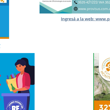
Ingresá a la web: www.p
/