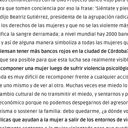
ra que tomen conciencia por eso la frase: ‘Siéntate y pie
 dijo Beatriz Gutiérrez, presidenta de la agrupación radic
los derechos de las mujeres y que no se las violente más
nifica la sangre derramada; a nivel mundial hay 2000 ban
a y así de alguna manera simboliza a todas las mujeres q
 piensan tener más bancos rojos en la ciudad de Córdoba
 que sea posible para que esta lucha sea realmente visibl
ecomponer una mujer luego de sufrir violencia psicológi
tada es muy difícil de recomponer frente a cualquier acc
se uno mismo y de ver al otro. Muchas veces ese miedo lo
ambio cultural de no transmitir el miedo, y sentarnos y 
a económico porque no podemos despegarnos del agresor
misma o sostener la familia: debo quedarme, ¿a dónde v
licas que ayudan a la mujer a salir de los entornos de v