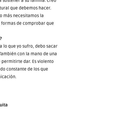
 sostener a su familia. Creo
ltural que debemos hacer.
ro más necesitamos la
ay formas de comprobar que
?
a lo que yo sufro, debo sacar
. También con la mano de una
permitirte dar. Es violento
rdo constante de los que
icación.
uita