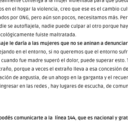
realmente contenga a la mujer violentada para que pueda
s en el hogar la violencia, creo que ese es el cambio cu
rados por ONG, pero aún son pocos, necesitamos más. Pe
die se autoflajela, nadie puede culpar al otro porque h
icológicamente fuiste maltratada.
aje le daría a las mujeres que no se aninan a denunciar
ejando en el entorno, si no queremos que el entorno sufr
mo cuando fue madre superó el dolor, puede superar esto
año, porque a veces el extraño lleva a esa concesión de 
ación de angustia, de un ahogo en la garganta y el recue
ngresar en las redes , hay lugares de escucha, de comun
 podés comunicarte a la línea 144, que es nacional y grat