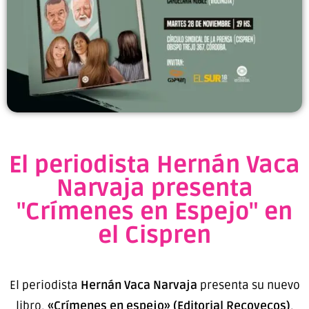
El periodista Hernán Vaca
Narvaja presenta
"Crímenes en Espejo" en
el Cispren
El periodista
Hernán Vaca Narvaja
presenta su nuevo
libro,
«Crímenes en espejo» (Editorial Recovecos)
,