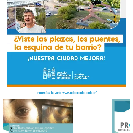
Ingresá a la web: www.cdcordoba.gob.ar/