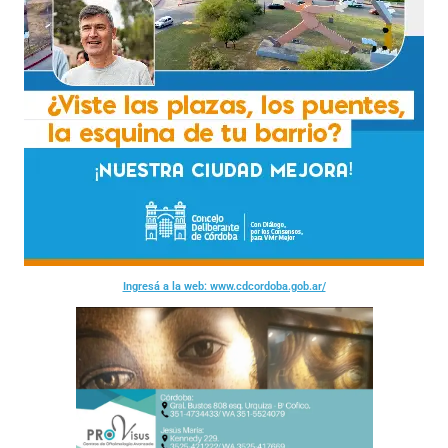
Ingresá a la web: www.cdcordoba.gob.ar/