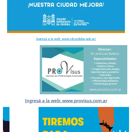
Ingresá a la web: www.cdcordoba.gob.ar/
Ingresá a la web: www.provisus.com.ar