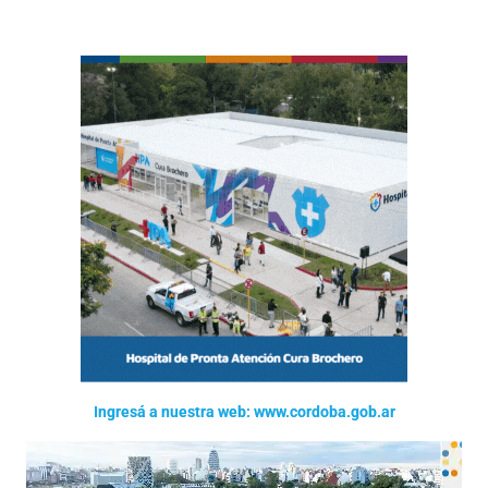
Ingresá a nuestra web: www.cordoba.gob.ar