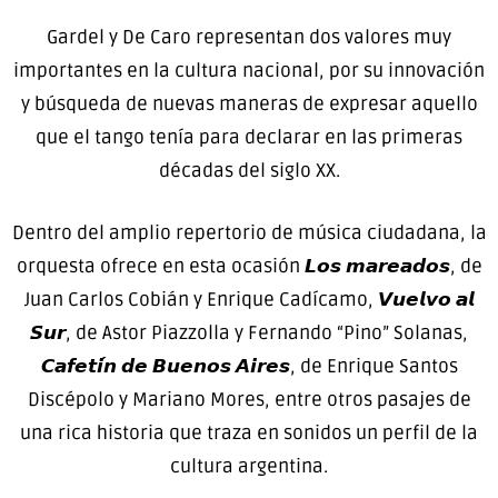
Gardel y De Caro representan dos valores muy
importantes en la cultura nacional, por su innovación
y búsqueda de nuevas maneras de expresar aquello
que el tango tenía para declarar en las primeras
décadas del siglo XX.
Dentro del amplio repertorio de música ciudadana, la
orquesta ofrece en esta ocasión 𝙇𝙤𝙨 𝙢𝙖𝙧𝙚𝙖𝙙𝙤𝙨, de
Juan Carlos Cobián y Enrique Cadícamo, 𝙑𝙪𝙚𝙡𝙫𝙤 𝙖𝙡
𝙎𝙪𝙧, de Astor Piazzolla y Fernando “Pino” Solanas,
𝘾𝙖𝙛𝙚𝙩𝙞́𝙣 𝙙𝙚 𝘽𝙪𝙚𝙣𝙤𝙨 𝘼𝙞𝙧𝙚𝙨, de Enrique Santos
Discépolo y Mariano Mores, entre otros pasajes de
una rica historia que traza en sonidos un perfil de la
cultura argentina.