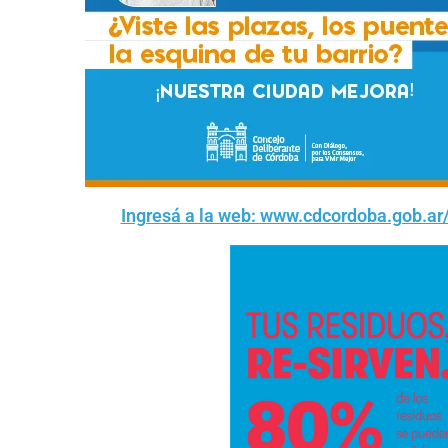
Ingresá a la web: www.cdcordoba.gob.ar