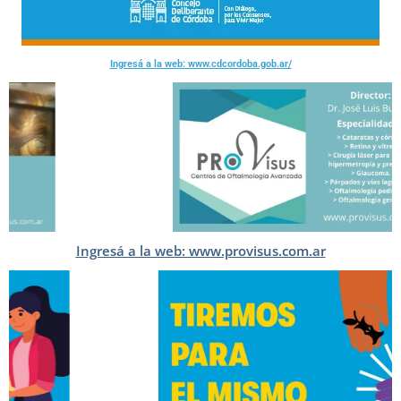
Ingresá a la web: www.cdcordoba.gob.ar/
Ingresá a la web: www.provisus.com.ar