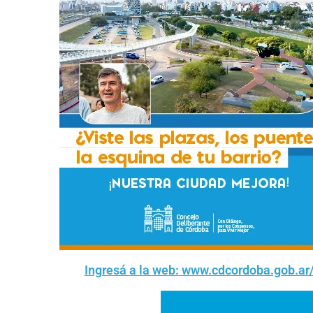
Ingresá a la web: www.cdcordoba.gob.ar