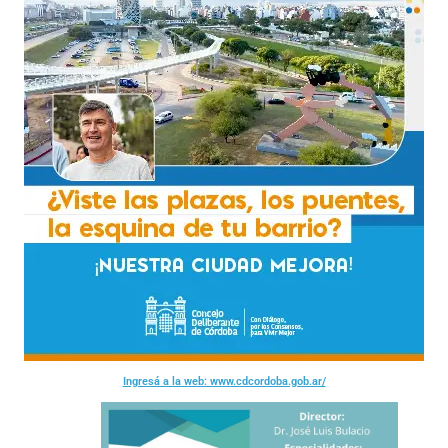
Ingresá a la web: www.cdcordoba.gob.ar/