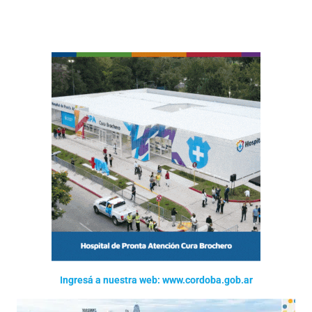
Ingresá a nuestra web: www.cordoba.gob.ar