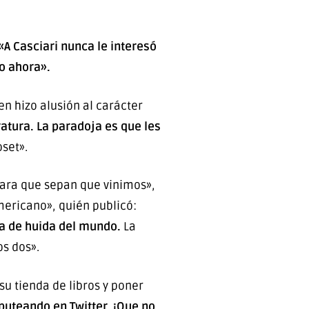
«A Casciari nunca le interesó
to ahora».
ien hizo alusión al carácter
ratura. La paradoja es que les
oset».
«Para que sepan que vinimos»,
Americano», quién publicó:
ria de huida del mundo.
La
s dos».
su tienda de libros y poner
puteando en Twitter. ¡Que no