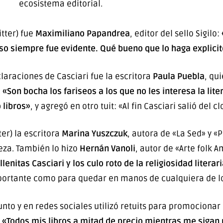
ecosistema editorial.
itter) fue
Maximiliano Papandrea
, editor del sello Sigilo:
 Eso siempre fue evidente. Qué bueno que lo haga explici
laraciones de Casciari fue la escritora
Paula Puebla
, qu
.
«Son bocha los fariseos a los que no les interesa la lite
 libros»
, y agregó en otro tuit: «Al fin Casciari salió del cl
tter) la escritora
Marina Yuszczuk
, autora de «La Sed» y 
leza. También lo hizo
Hernán Vanoli
, autor de «Arte folk 
lenitas Casciari y los culo roto de la religiosidad litera
portante como para quedar en manos de cualquiera de lo
unto y en redes sociales utilizó retuits para promocionar 
.
«Todos mis libros a mitad de precio mientras me sigan 