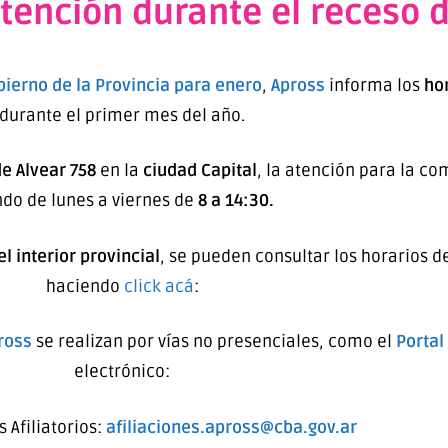
atención durante el receso 
bierno de la Provincia para enero
,
Apross
informa los
hor
durante el primer mes del año.
de Alvear 758
en la
ciudad Capital
, la atención para la c
ndo de lunes a viernes de
8 a 14:30.
l interior provincial
, se pueden consultar los horarios d
haciendo
click acá
:
ross
se realizan por vías no presenciales, como el
Portal
electrónico:
 Afiliatorios:
afiliaciones.apross@cba.gov.ar