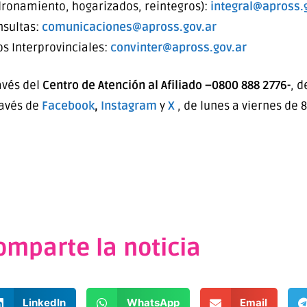
dronamiento, hogarizados, reintegros):
integral@apross.
nsultas:
comunicaciones@apross.gov.ar
s Interprovinciales:
convinter@apross.gov.ar
avés del
Centro de Atención al Afiliado –0800 888 2776-
, d
través de
Facebook
,
Instagram
y
X
, de lunes a viernes de 8
omparte la noticia
LinkedIn
WhatsApp
Email