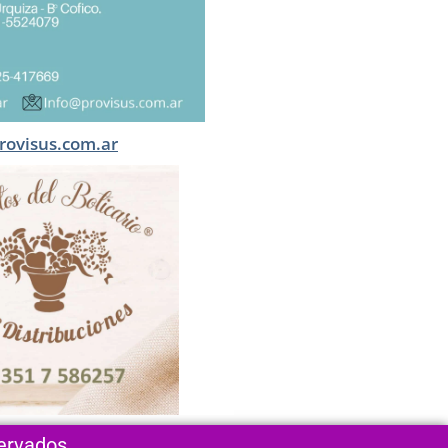
rovisus.com.ar
servados