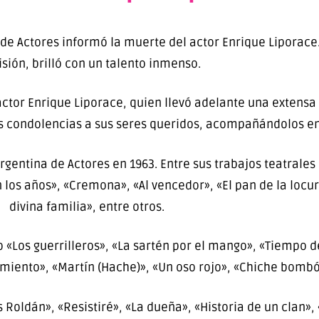
de Actores informó la muerte del actor Enrique Liporace
isión, brilló con un talento inmenso.
actor Enrique Liporace, quien llevó adelante una extensa
idas condolencias a sus seres queridos, acompañándolos 
n Argentina de Actores en 1963. Entre sus trabajos teatral
os años», «Cremona», «Al vencedor», «El pan de la locur
divina familia», entre otros.
 «Los guerrilleros», «La sartén por el mango», «Tiempo d
amiento», «Martín (Hache)», «Un oso rojo», «Chiche bomb
 Roldán», «Resistiré», «La dueña», «Historia de un clan»,